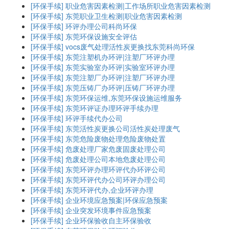
[环保手续]
职业危害因素检测|工作场所职业危害因素检测
[环保手续]
东莞职业卫生检测|职业危害因素检测
[环保手续]
环评办理公司科尚环保
[环保手续]
东莞环保设施安全评估
[环保手续]
vocs废气处理活性炭更换找东莞科尚环保
[环保手续]
东莞注塑机办环评|注塑厂环评办理
[环保手续]
东莞实验室办环评|实验室环评办理
[环保手续]
东莞注塑厂办环评|注塑厂环评办理
[环保手续]
东莞压铸厂办环评|压铸厂环评办理
[环保手续]
东莞环保运维,东莞环保设施运维服务
[环保手续]
东莞环评证办理环评手续办理
[环保手续]
环评手续代办公司
[环保手续]
东莞活性炭更换公司活性炭处理废气
[环保手续]
东莞危险废物处理危险废物处置
[环保手续]
危废处理厂家危废固废处理公司
[环保手续]
危废处理公司本地危废处理公司
[环保手续]
东莞环评办理环评代办环评公司
[环保手续]
东莞环评代办公司环评办理公司
[环保手续]
东莞环评代办,企业环评办理
[环保手续]
企业环境应急预案|环保应急预案
[环保手续]
企业突发环境事件应急预案
[环保手续]
企业环保验收自主环保验收