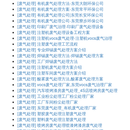
[废气处理]
有机废气处理方法-东莞大朗环保公司
[废气处理]
有机废气处理方案-东莞常平环保公司
[废气处理]
有机废气处理公司|东莞长安环保公司
[废气处理]
有机废气处理公司-东莞寮步环保公司
[废气处理]
印刷厂废气治理-印刷厂废气处理设备
[废气处理]
注塑机废气处理设备工程方案
[废气处理]
注塑机vocs废气处理-注塑机vocs废气治理
[废气处理]
注塑废气处理工艺流程
[废气处理]
专业焊锡废气处理方案介绍
[废气处理]
焊锡废气处理方法-焊锡废气处理方案
[废气处理]
工厂焊锡废气处理方法
[废气处理]
注塑机废气处理方案介绍
[废气处理]
注塑车间废气处理方案介绍
[废气处理]
酸雾废气处理方法,酸雾废气处理方案
[废气处理]
vocs废气处理厂家,东莞vocs废气治理厂家
[废气处理]
汽车喷烤漆房废气处理_4S店喷烤房废气处理
[废气处理]
工业粉尘处理工厂粉尘处理厂家
[废气处理]
工厂车间粉尘处理厂家
[废气处理]
东莞废气处理_有机废气处理厂家
[废气处理]
塑胶废气处理注塑废气处理
[废气处理]
塑料废气处理注塑废气处理
[废气处理]
喷烤房废气处理喷漆烤漆房废气处理