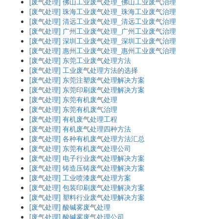
[废气处理]
佛山工业废气处理_佛山工业废气治理
[废气处理]
珠海工业废气处理_珠海工业废气治理
[废气处理]
清远工业废气处理_清远工业废气治理
[废气处理]
广州工业废气处理_广州工业废气治理
[废气处理]
深圳工业废气处理_深圳工业废气治理
[废气处理]
惠州工业废气处理_惠州工业废气治理
[废气处理]
东莞工业废气处理方法
[废气处理]
工业废气处理方法的选择
[废气处理]
东莞注塑废气处理解决方案
[废气处理]
东莞印刷废气处理解决方案
[废气处理]
东莞有机废气处理
[废气处理]
东莞有机废气治理
[废气处理]
有机废气处理工程
[废气处理]
有机废气处理四种方法
[废气处理]
各种有机废气处理方法汇总
[废气处理]
东莞有机废气处理公司
[废气处理]
电子行业废气处理解决方案
[废气处理]
铸造压铸废气处理解决方案
[废气处理]
工业​喷漆废气处理方案
[废气处理]
包装印刷废气处理解决方案
[废气处理]
塑料行业废气处理解决方案
[废气处理]
酸碱雾废气处理
[废气处理]
酸碱雾废气处理公司