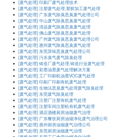
[废气处理]
印刷厂废气处理技术
[废气处理]
注塑废气处理,塑胶加工废气处理
[废气处理]
广东废气除臭恶臭废气处理公司
[废气处理]
中山废气除臭恶臭废气处理
[废气处理]
清远废气除臭恶臭废气处理
[废气处理]
佛山废气除臭恶臭废气处理
[废气处理]
广州废气除臭恶臭废气处理公司
[废气处理]
惠州废气除臭恶臭废气处理
[废气处理]
东莞异味恶臭废气处理公司
[废气处理]
污水臭气废气除臭处理
[废气处理]
铸造厂废气处理,铸造行业废气处理
[废气处理]
彩墨油墨废气处理解决方案
[废气处理]
工厂印刷机油墨VOC废气处理
[废气处理]
印刷厂印刷有机废气处理
[废气处理]
生物法恶臭废气处理废气除臭处理
[废气处理]
东莞废气除臭处理
[废气处理]
注塑厂注塑有机废气处理
[废气处理]
注塑车间注塑机有机废气处理
[废气处理]
酒店酒楼厨房油烟废气治理
[废气处理]
广东餐饮厨房油烟净化废气治理公司
[废气处理]
惠州厨房油烟废气治理公司
[废气处理]
东莞厨房油烟废气治理
[废气处理]
东莞工厂食堂油烟净化治理