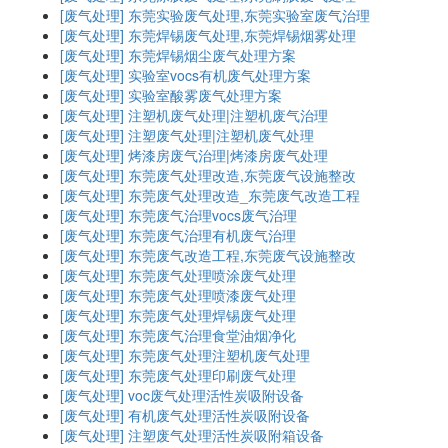
[废气处理]
东莞实验废气处理,东莞实验室废气治理
[废气处理]
东莞焊锡废气处理,东莞焊锡烟雾处理
[废气处理]
东莞焊锡烟尘废气处理方案
[废气处理]
实验室vocs有机废气处理方案
[废气处理]
实验室酸雾废气处理方案
[废气处理]
注塑机废气处理|注塑机废气治理
[废气处理]
注塑废气处理|注塑机废气处理
[废气处理]
烤漆房废气治理|烤漆房废气处理
[废气处理]
东莞废气处理改造,东莞废气设施整改
[废气处理]
东莞废气处理改造_东莞废气改造工程
[废气处理]
东莞废气治理vocs废气治理
[废气处理]
东莞废气治理有机废气治理
[废气处理]
东莞废气改造工程,东莞废气设施整改
[废气处理]
东莞废气处理喷涂废气处理
[废气处理]
东莞废气处理喷漆废气处理
[废气处理]
东莞废气处理焊锡废气处理
[废气处理]
东莞废气治理食堂油烟净化
[废气处理]
东莞废气处理注塑机废气处理
[废气处理]
东莞废气处理印刷废气处理
[废气处理]
voc废气处理活性炭吸附设备
[废气处理]
有机废气处理活性炭吸附设备
[废气处理]
注塑废气处理活性炭吸附箱设备