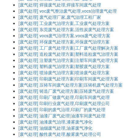
[废气处理]
焊接废气处理,焊接车间废气处理
[废气处理]
voc废气整治废气处理,vocs治理废气处理
[废气处理]
废气处理厂家,废气治理工程厂家
[废气处理]
工业废气治理方案,工业废气处理方案
[废气处理]
东莞废气处理方案,活性炭废气处理方案
[废气处理]
vocs废气治理方案,vocs废气处理方案
[废气处理]
环保废气处理方案,环保废气治理方案
[废气处理]
工厂废气处理方案|工厂废气处理解决方案
[废气处理]
造粒废气处理方案|塑料造粒废气治理方案
[废气处理]
注塑废气治理方案|注塑车间废气处理方案
[废气处理]
塑料废气治理方案|塑胶废气处理方案
[废气处理]
喷涂废气治理方案|喷涂废气处理方案
[废气处理]
印刷废气处理方案|印刷车间废气处理方案
[废气处理]
压铸车间废气处理方案|压铸机废气处理方案
[废气处理]
铸造厂废气处理方案|压铸废气处理方案
[废气处理]
印刷厂做废气处理,印刷车间废气处理
[废气处理]
印刷行业废气处理,印刷废气处理公司
[废气处理]
印刷的废气治理,印刷厂的废气处理
[废气处理]
油漆厂废气处理|油漆车间废气处理
[废气处理]
油漆废气治理,漆雾废气净化
[废气处理]
油烟废气处理,油雾废气净化
[废气处理]
酸性废气处理,酸雾废气处理公司