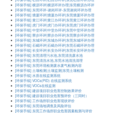
[环保手续]
横沥环评|横沥环评办理|东莞横沥办环评
[环保手续]
东莞环评-谢岗环评-东莞谢岗环评办理
[环保手续]
塘厦环评|塘厦办环评|东莞塘厦环评办理
[环保手续]
黄江环评|黄江办环评|东莞黄江环评办理
[环保手续]
虎门环评|虎门办环评|东莞虎门环评办理
[环保手续]
中堂环评|中堂办环评|东莞中堂环评办理
[环保手续]
寮步环评|寮步办环评|东莞寮步环评办理
[环保手续]
东城环评|东城办环评|东莞东城环评办理
[环保手续]
石碣环评|石碣办环评|东莞石碣环评办理
[环保手续]
长安环评|长安办环评|东莞长安环评办理
[环保手续]
东莞清理污水池,东莞清洗废水池
[环保手续]
东莞清洗水池,东莞水池清洗清理
[环保手续]
东莞环境检测废水废气检测内容
[环保手续]
土壤检测|土壤监测|东莞土壤检测
[环保手续]
水质在线监测系统
[环保手续]
VOCs(PID) 在线监测系统
[环保手续]
VOCs在线监测
[环保手续]
建设项目职业危害控制效果评价
[环保手续]
建设项目职业危害预评价（三同时）
[环保手续]
工作场所职业危害现状评价
[环保手续]
东莞场地调查及风险评估
[环保手续]
东莞工作场所职业危害因素检测与评价