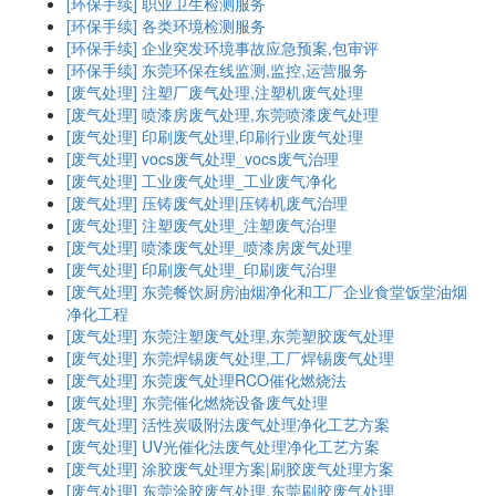
[环保手续]
职业卫生检测服务
[环保手续]
各类环境检测服务
[环保手续]
企业突发环境事故应急预案,包审评
[环保手续]
东莞环保在线监测,监控,运营服务
[废气处理]
注塑厂废气处理,注塑机废气处理
[废气处理]
喷漆房废气处理,东莞喷漆废气处理
[废气处理]
印刷废气处理,印刷行业废气处理
[废气处理]
vocs废气处理_vocs废气治理
[废气处理]
工业废气处理_工业废气净化
[废气处理]
压铸废气处理|压铸机废气治理
[废气处理]
注塑废气处理_注塑废气治理
[废气处理]
喷漆废气处理_喷漆房废气处理
[废气处理]
印刷废气处理_印刷废气治理
[废气处理]
东莞餐饮厨房油烟净化和工厂企业食堂饭堂油烟
净化工程
[废气处理]
东莞注塑废气处理,东莞塑胶废气处理
[废气处理]
东莞焊锡废气处理,工厂焊锡废气处理
[废气处理]
东莞废气处理RCO催化燃烧法
[废气处理]
东莞催化燃烧设备废气处理
[废气处理]
活性炭吸附法废气处理净化工艺方案
[废气处理]
UV光催化法废气处理净化工艺方案
[废气处理]
涂胶废气处理方案|刷胶废气处理方案
[废气处理]
东莞涂胶废气处理,东莞刷胶废气处理