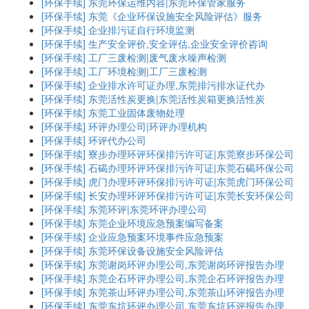
[环保手续]
东莞环保运维内容|东莞环保管家服务
[环保手续]
东莞《企业环保设施安全风险评估》服务
[环保手续]
企业排污证自行环境监测
[环保手续]
生产安全评价,安全评估,企业安全评价咨询
[环保手续]
工厂三废检测|废气废水噪声检测
[环保手续]
工厂环境检测|工厂三废检测
[环保手续]
企业排水许可证办理,东莞排污排水证代办
[环保手续]
东莞活性炭更换|东莞活性炭箱更换活性炭
[环保手续]
东莞工业固体废物处理
[环保手续]
环评办理公司|环评办理机构
[环保手续]
环评代办公司
[环保手续]
寮步办理环评环保排污许可证|东莞寮步环保公司
[环保手续]
石碣办理环评环保排污许可证|东莞石碣环保公司
[环保手续]
虎门办理环评环保排污许可证|东莞虎门环保公司
[环保手续]
长安办理环评环保排污许可证|东莞长安环保公司
[环保手续]
东莞环评|东莞环评办理公司
[环保手续]
东莞企业环境应急预案编写备案
[环保手续]
企业应急预案环境事件应急预案
[环保手续]
东莞环保设备设施安全风险评估
[环保手续]
东莞谢岗环评办理公司,东莞谢岗环评报告办理
[环保手续]
东莞企石环评办理公司,东莞企石环评报告办理
[环保手续]
东莞茶山环评办理公司,东莞茶山环评报告办理
[环保手续]
东莞东坑环评办理公司,东莞东坑环评报告办理