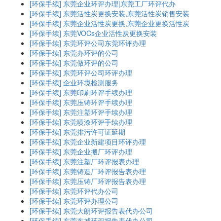
[环保手续]
东莞企业环评办理|东莞工厂环评代办
[环保手续]
东莞活性炭更换安装,东莞活性炭销售安装
[环保手续]
东莞企业活性炭更换,东莞企业更换活性炭
[环保手续]
东莞VOCs企业活性炭更换安装
[环保手续]
东莞环评公司东莞环评办理
[环保手续]
东莞办环评的公司
[环保手续]
东莞做环评的公司
[环保手续]
东莞环评公司环评办理
[环保手续]
企业环境检测服务
[环保手续]
东莞印刷环评手续办理
[环保手续]
东莞压铸环评手续办理
[环保手续]
东莞注塑环评手续办理
[环保手续]
东莞喷漆环评手续办理
[环保手续]
东莞排污许可证延期
[环保手续]
东莞企业新建项目环评办理
[环保手续]
东莞企业搬厂环评办理
[环保手续]
东莞注塑厂环评报表办理
[环保手续]
东莞铸造厂环评报告表办理
[环保手续]
东莞压铸厂环评报告表办理
[环保手续]
东莞环评代办公司
[环保手续]
东莞环评办理公司
[环保手续]
东莞大朗环评报告表代办公司
[环保手续]
东莞东城环评报告表代办公司