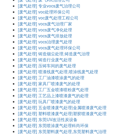
[废气处理]
专业vocs废气治理公司
[废气处理]
voc处理环保公司
[废气处理]
voc废气处理工程公司
[废气处理]
vocs废气治理厂家
[废气处理]
vocs废气净化处理
[废气处理]
vocs废气排放处理
[废气处理]
vocs治理废气处理
[废气处理]
vocs废气处理环保公司
[废气处理]
铸造烟尘处理,铸造废气治理
[废气处理]
铸造行业废气处理
[废气处理]
压铸车间的废气处理
[废气处理]
喷漆线废气处理,喷涂线废气处理
[废气处理]
工厂油漆喷涂废气的处理
[废气处理]
家具厂喷漆废气的处理
[废气处理]
工厂五金喷漆喷粉废气处理
[废气处理]
工艺品上漆喷漆废气的处理
[废气处理]
玩具厂喷漆废气的处理
[废气处理]
五金喷漆废气处理|金属喷漆废气处理
[废气处理]
塑料喷漆废气处理|塑胶喷漆废气处理
[废气处理]
东莞UV改活性炭设备
[废气处理]
东莞喷涂废气处理科尚环保
[废气处理]
东莞塑料废气处理,东莞塑料废气治理